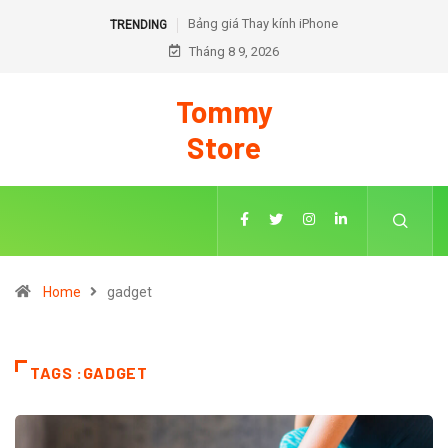
Bảng giá Thay kính iPhone
Cách thay pin chạy chuẩn
TRENDING
Tháng 8 9, 2026
đoán trên iOS 18
Tommy
Store
Home
gadget
TAGS :GADGET