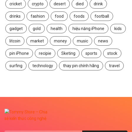
cricket
crypto
desert
died
drink
drinks
fashion
food
foods
football
gadget
gold
health
hiệu năng iPhone
kids
litcoin
market
money
music
news
pin iPhone
recipie
Sketing
sports
stock
surfing
technology
thay pin chính hãng
travel