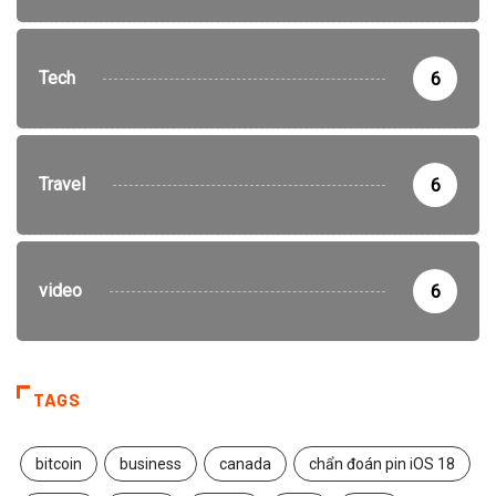
Tech
6
Travel
6
video
6
TAGS
bitcoin
business
canada
chẩn đoán pin iOS 18