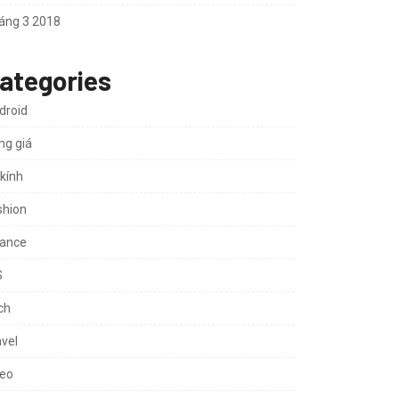
áng 3 2018
ategories
droid
ng giá
 kính
shion
nance
S
ch
avel
deo