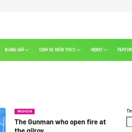
BẢNG GIÁ
CHIA SẺ KIẾN THỨC
VIDEO
FEATUR
Tì
FASHION
The Gunman who open fire at
the gilroy