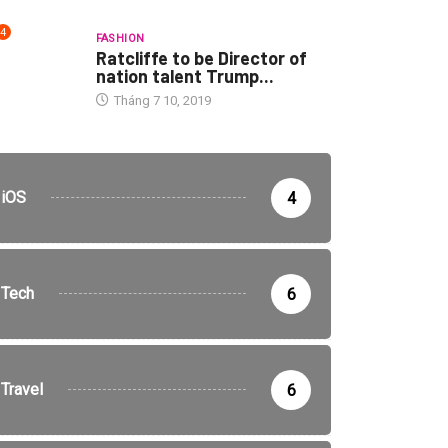
4
FASHION
Ratcliffe to be Director of
nation talent Trump...
Tháng 7 10, 2019
iOS
4
Tech
6
Travel
6