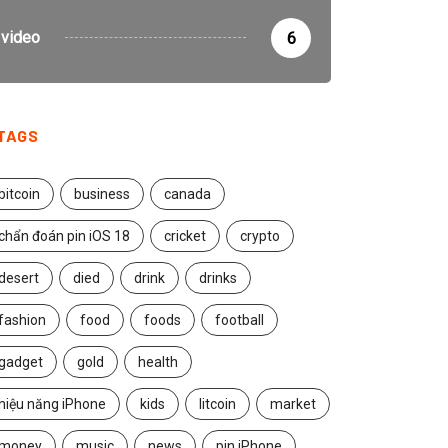
video
6
TAGS
bitcoin
business
canada
chẩn đoán pin iOS 18
cricket
crypto
desert
died
drink
drinks
fashion
food
foods
football
gadget
gold
health
hiệu năng iPhone
kids
litcoin
market
money
music
news
pin iPhone