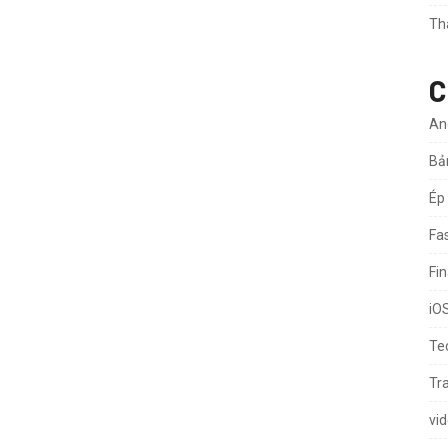
Th
C
An
Bả
Ép
Fa
Fi
iO
Te
Tr
vi