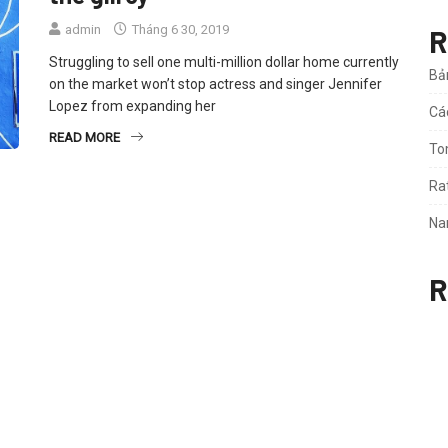
admin
Tháng 6 30, 2019
R
Struggling to sell one multi-million dollar home currently
Bả
on the market won’t stop actress and singer Jennifer
Lopez from expanding her
Cá
READ MORE
To
Rat
Na
R