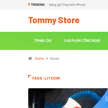
Bảng giá Thay kính iPhone
Cách thay pin chạy chuẩn
TRENDING
đoán trên iOS 18
Tommy Store
TRANG CHỦ
SẢN PHẨM CÔNG NGHỆ
Home
litcoin
TAGS :LITCOIN